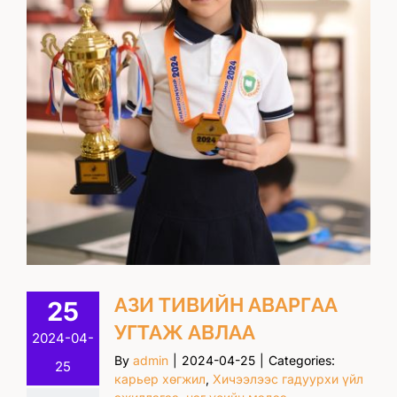
АЗИ ТИВИЙН АВАРГАА
25
УГТАЖ АВЛАА
2024-04-
By
admin
|
2024-04-25
|
Categories:
25
карьер хөгжил
,
Хичээлээс гадуурхи үйл