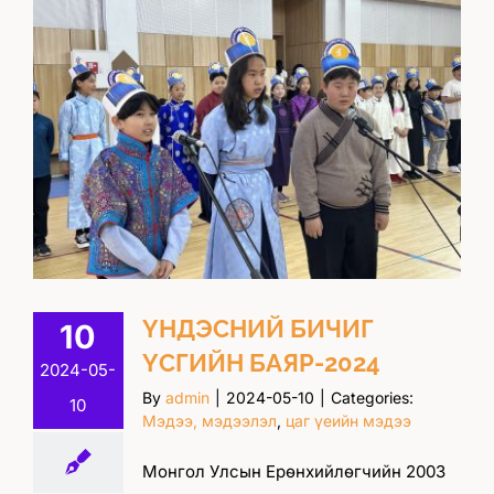
ҮНДЭСНИЙ БИЧИГ
10
ҮСГИЙН БАЯР-2024
2024-05-
By
admin
|
2024-05-10
|
Categories:
10
Мэдээ, мэдээлэл
,
цаг үеийн мэдээ
Монгол Улсын Ерөнхийлөгчийн 2003