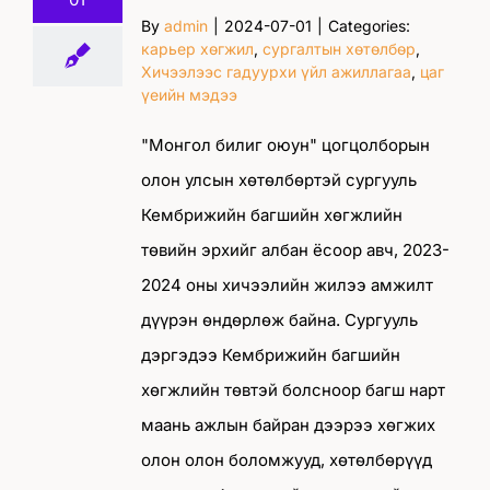
By
admin
|
2024-07-01
|
Categories:
карьер хөгжил
,
сургалтын хөтөлбөр
,
Хичээлээс гадуурхи үйл ажиллагаа
,
цаг
үеийн мэдээ
"Монгол билиг оюун" цогцолборын
олон улсын хөтөлбөртэй сургууль
Кембрижийн багшийн хөгжлийн
төвийн эрхийг албан ёсоор авч, 2023-
2024 оны хичээлийн жилээ амжилт
дүүрэн өндөрлөж байна. Сургууль
дэргэдээ Кембрижийн багшийн
хөгжлийн төвтэй болсноор багш нарт
маань ажлын байран дээрээ хөгжих
олон олон боломжууд, хөтөлбөрүүд