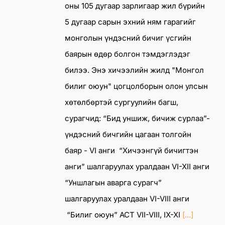
оны 105 дугаар зарлигаар жил бүрийн
5 дугаар сарын эхний ням гарагийг
монголын үндэсний бичиг үсгийн
баярын өдөр болгон тэмдэглэдэг
билээ. Энэ хичээлийн жилд "Монгол
билиг оюун" цогцолборын олон улсын
хөтөлбөртэй сургуулийн багш,
сурагчид: “Бид уншиж, бичиж сурлаа”-
үндэсний бичгийн цагаан толгойн
баяр - VI анги “Хичээнгүй бичигтэн
анги” шалгаруулах уралдаан VI-XII анги
“Уншлагын аварга сурагч”
шалгаруулах уралдаан VI-VIII анги
“Билиг оюун” АСТ VII-VIII, IX-XI
[...]