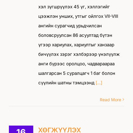
хэл зүгшрүүлэх 45 үг, хэллэгийг
цээжлэн унших, утгыг ойлгох VII-VIII
ангийн сурагчид урьдчилсан
боловсруулсан 86 асуултад бүтэн
үгээр хариулах, хариултыг ханзаар
бичүүлэх зэрэг хэлбэрээр үнэлүүлж
анги бүрээс оролцоо, чадвараараа
шалгарсан 5 суралцагч 1 баг болон
сүүлийн шатны тэмцээнд
[...]
Read More
ХӨГЖҮҮЛЭХ
16