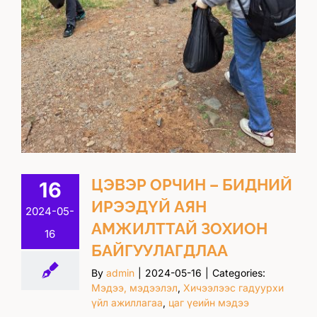
ЦЭВЭР ОРЧИН – БИДНИЙ
16
ИРЭЭДҮЙ АЯН
2024-05-
АМЖИЛТТАЙ ЗОХИОН
16
БАЙГУУЛАГДЛАА
By
admin
|
2024-05-16
|
Categories:
Мэдээ, мэдээлэл
,
Хичээлээс гадуурхи
үйл ажиллагаа
,
цаг үеийн мэдээ