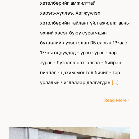
хөтөлбөрийг амжилттай
хэрэгжүүллээ. Хөгжүүлэх
хөтөлбөрийн тайлант үйл ажиллагааны
эхний хэсэг буюу сурагчдын
бүтээлийн үзэсгэлэн 05 сарын 13-аас
17-ны өдрүүдэд - уран зураг - хар
зураг - бүтээлч сэтгэлгээ - бийрэн
бичлэг - цахим монгол бичиг - гар
урлалын чиглэлээр дэлгэгдэн
[...]
Read More