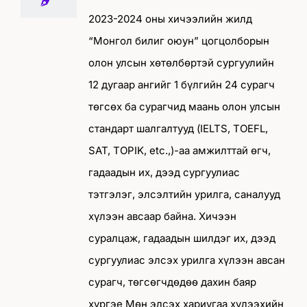
2023-2024 оны хичээлийн жилд
“Монгол билиг оюун” цогцолборын
олон улсын хөтөлбөртэй сургуулийн
12 дугаар ангийг 1 бүлгийн 24 сурагч
төгсөх ба сурагчид маань олон улсын
стандарт шалгалтууд (IELTS, TOEFL,
SAT, TOPIK, etc.,)-аа амжилттай өгч,
гадаадын их, дээд сургуулиас
тэтгэлэг, элсэлтийн урилга, саналууд
хүлээн авсаар байна. Хичээн
суралцаж, гадаадын шилдэг их, дээд
сургуулиас элсэх урилга хүлээн авсан
сурагч, төгсөгчдөдөө дахин баяр
хүргэе Мөн элсэх хариугаа хүлээхийн