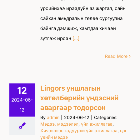
үрсийнхээ ирээдүйн аз жаргал, сайн
сайхан амьдралын төлөө сургуулиа
байнга дэмжиж, хамтдаа хичээн
зүтгэж ирсэн
[...]
Read More
Lingors уншлагын
12
хөтөлбөрийн үндэсний
2024-06-
аваргаар тодорсон
12
By
admin
|
2024-06-12
|
Categories:
Мэдээ, мэдээлэл
,
үйл ажиллагаа
,
Хичээлээс гадуурхи үйл ажиллагаа
,
цаг
үеийн мэдээ