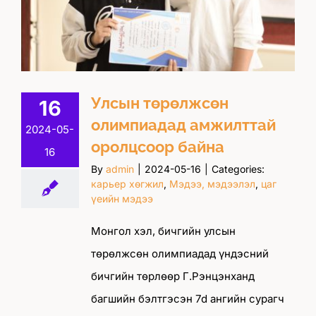
Улсын төрөлжсөн
16
олимпиадад амжилттай
2024-05-
оролцсоор байна
16
By
admin
|
2024-05-16
|
Categories:
карьер хөгжил
,
Мэдээ, мэдээлэл
,
цаг
үеийн мэдээ
Монгол хэл, бичгийн улсын
төрөлжсөн олимпиадад үндэсний
бичгийн төрлөөр Г.Рэнцэнханд
багшийн бэлтгэсэн 7d ангийн сурагч