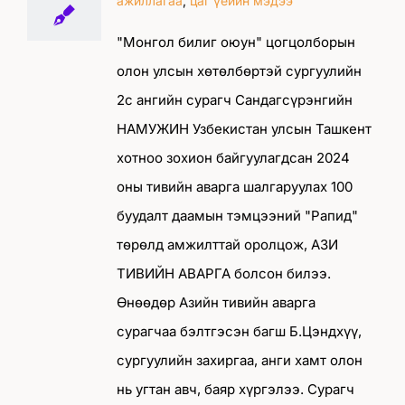
ажиллагаа
,
цаг үеийн мэдээ
"Монгол билиг оюун" цогцолборын
олон улсын хөтөлбөртэй сургуулийн
2с ангийн сурагч Сандагсүрэнгийн
НАМУЖИН Узбекистан улсын Ташкент
хотноо зохион байгуулагдсан 2024
оны тивийн аварга шалгаруулах 100
буудалт даамын тэмцээний "Рапид"
төрөлд амжилттай оролцож, АЗИ
ТИВИЙН АВАРГА болсон билээ.
Өнөөдөр Азийн тивийн аварга
сурагчаа бэлтгэсэн багш Б.Цэндхүү,
сургуулийн захиргаа, анги хамт олон
нь угтан авч, баяр хүргэлээ. Сурагч