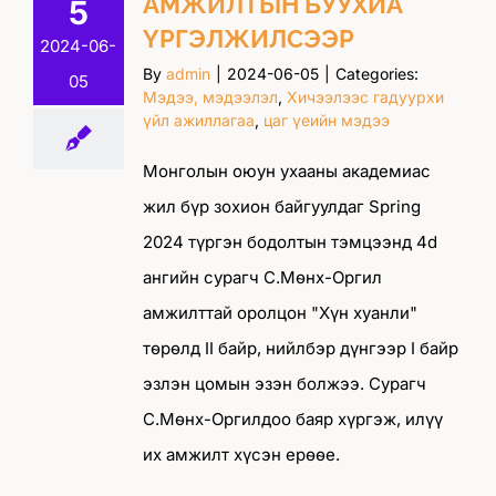
АМЖИЛТЫН БУУХИА
5
ҮРГЭЛЖИЛСЭЭР
2024-06-
By
admin
|
2024-06-05
|
Categories:
05
Мэдээ, мэдээлэл
,
Хичээлээс гадуурхи
үйл ажиллагаа
,
цаг үеийн мэдээ
Монголын оюун ухааны академиас
жил бүр зохион байгуулдаг Spring
2024 түргэн бодолтын тэмцээнд 4d
ангийн сурагч С.Мөнх-Оргил
амжилттай оролцон "Хүн хуанли"
төрөлд II байр, нийлбэр дүнгээр I байр
эзлэн цомын эзэн болжээ. Сурагч
С.Мөнх-Оргилдоо баяр хүргэж, илүү
их амжилт хүсэн ерөөе.