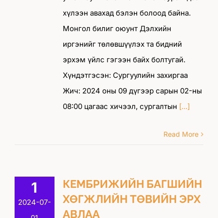
хүлээн авахад бэлэн болоод байна.
Монгол билиг оюунт Дэлхийн
иргэнийг төлөвшүүлэх та бидний
эрхэм үйлс гэгээн байх болтугай.
Хүндэтгэсэн: Сургуулийн захиргаа
Жич: 2024 оны 09 дүгээр сарын 02-ны
08:00 цагаас хичээл, сургалтын
[...]
Read More
КЕМБРИЖИЙН БАГШИЙН
1
ХӨГЖЛИЙН ТӨВИЙН ЭРХ
2024-07-
АВЛАА
01