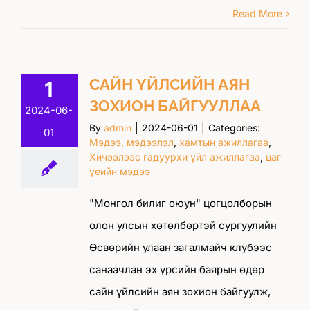
Read More
САЙН ҮЙЛСИЙН АЯН
1
ЗОХИОН БАЙГУУЛЛАА
2024-06-
By
admin
|
2024-06-01
|
Categories:
01
Мэдээ, мэдээлэл
,
хамтын ажиллагаа
,
Хичээлээс гадуурхи үйл ажиллагаа
,
цаг
үеийн мэдээ
"Монгол билиг оюун" цогцолборын
олон улсын хөтөлбөртэй сургуулийн
Өсвөрийн улаан загалмайч клубээс
санаачлан эх үрсийн баярын өдөр
сайн үйлсийн аян зохион байгуулж,