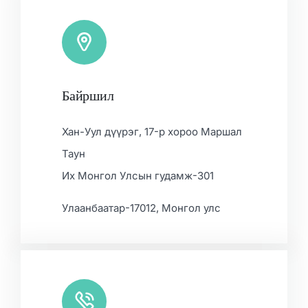
Байршил
Leaflet
|
Map data ©
OpenStreetMap
contributors, ©
CARTO
Хан-Уул дүүрэг, 17-р хороо Маршал
Таун
Их Монгол Улсын гудамж-301
Улаанбаатар-17012, Монгол улс