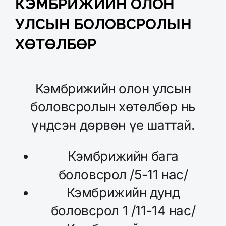
КЭМБРИЖИЙН ОЛОН
УЛСЫН БОЛОВСРОЛЫН
ХӨТӨЛБӨР
Кэмбрижийн олон улсын
боловсролын хөтөлбөр нь
үндсэн дөрвөн үе шаттай.
Кэмбрижийн бага
боловсрол /5-11 нас/
Кэмбрижийн дунд
боловсрол 1 /11-14 нас/