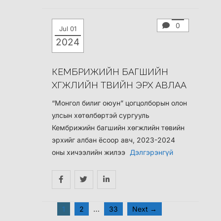
0
Jul 01
2024
КЕМБРИЖИЙН БАГШИЙН
ХӨГЖЛИЙН ТӨВИЙН ЭРХ АВЛАА
“Монгол билиг оюун” цогцолборын олон
улсын хөтөлбөртэй сургууль
Кембрижийн багшийн хөгжлийн төвийн
эрхийг албан ёсоор авч, 2023-2024
оны хичээлийн жилээ
Дэлгэрэнгүй
…
1
2
33
Next →