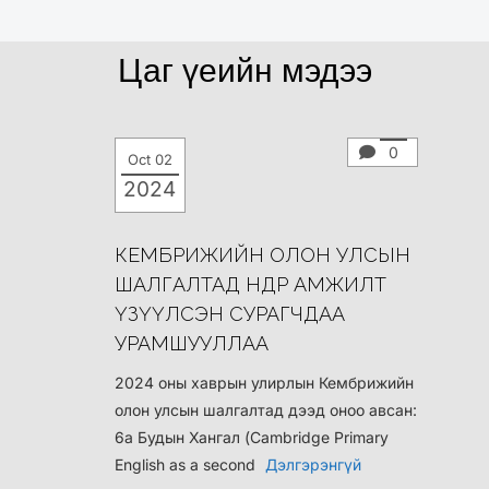
Цаг үеийн мэдээ
0
Oct 02
2024
КЕМБРИЖИЙН ОЛОН УЛСЫН
ШАЛГАЛТАД ӨНДӨР АМЖИЛТ
ҮЗҮҮЛСЭН СУРАГЧДАА
УРАМШУУЛЛАА
2024 оны хаврын улирлын Кембрижийн
олон улсын шалгалтад дээд оноо авсан:
6а Будын Хангал (Cambridge Primary
English as a second
Дэлгэрэнгүй