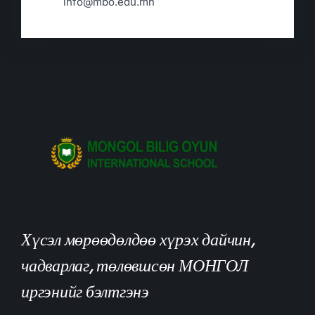
info@mbo.edu.mn
Хүсэл мөрөөдөлдөө хүрэх дайчин,
чадварлаг, төлөвшсөн МОНГОЛ
иргэнийг бэлтгэнэ