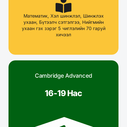
Математик, Хэл шинжлэл, Шинжлэх
ухаан, Бүтээлч сэтгэлгээ, Нийгмийн
ухаан гэх зэрэг 5 чиглэлийн 70 гаруй
хичээл
Cambridge Advanced
16-19 Нас