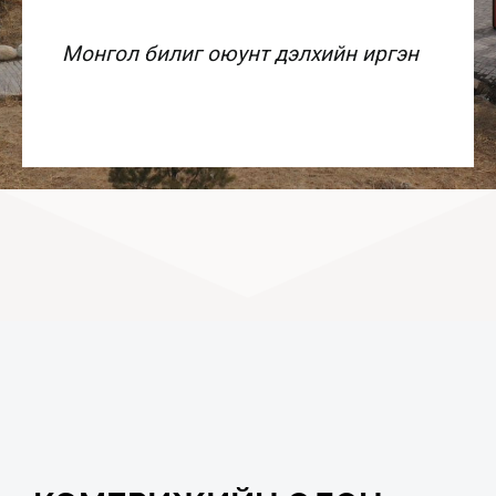
Монгол билиг оюунт дэлхийн иргэн