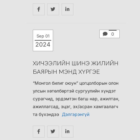
0
Sep 01
2024
ХИЧЭЭЛИЙН ШИНЭ ЖИЛИЙН
БАЯРЫН МЭНД ХҮРГЭЕ
“Монгол билиг оюун” цогцолборын олон
улсын хөтөлбөртэй сургуулийн хүндэт
сурагчид, эрдэмтэн багш нар, ажилтан,
ажиллагсад, эцэг, эх/асран хамгаалагч
та бүхэндээ
Дэлгэрэнгүй