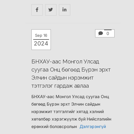
0
Sep 16
2024
БНХАУ-аас Монгол Улсад
суугаа Онц бөгөөд Бүрэн эрхт
Элчин сайдын нэрэмжит
тэтгэлэг гардаж авлаа
БНХАУ-аас Монгол Улсад суугаа Онц
бөгөөд Бүрэн эрхт Элчин сайдын
нэрэмжит тэтгэлгийг хятад хэлний
хөтөлбөр хэрэгжүүлж буй Нийслэлийн
ерөнхий боловсролын
Дэлгэрэнгүй