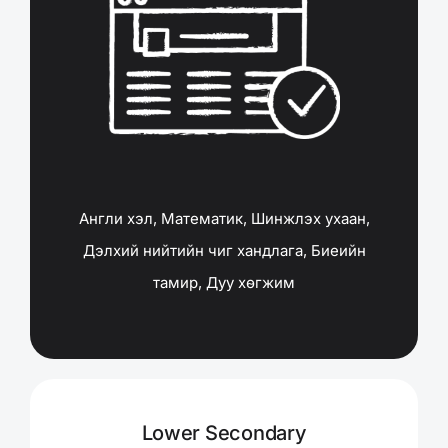
Англи хэл, Математик, Шинжлэх ухаан,
Дэлхий нийтийн чиг хандлага, Биеийн
тамир, Дуу хөгжим
Lower Secondary