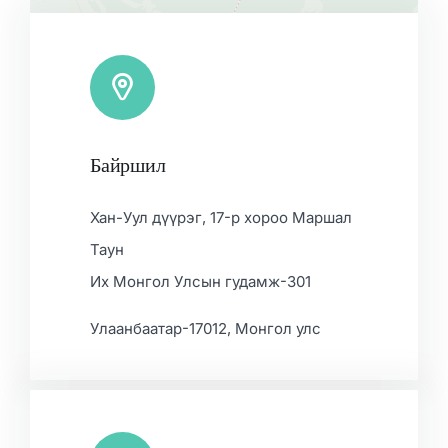
Байршил
Leaflet
|
Map data ©
OpenStreetMap
contributors, ©
CARTO
Хан-Уул дүүрэг, 17-р хороо Маршал
Таун
Их Монгол Улсын гудамж-301
Улаанбаатар-17012, Монгол улс