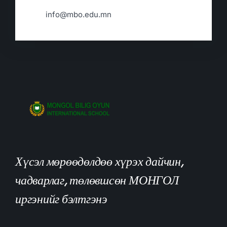
info@mbo.edu.mn
Хүсэл мөрөөдөлдөө хүрэх дайчин,
чадварлаг, төлөвшсөн МОНГОЛ
иргэнийг бэлтгэнэ