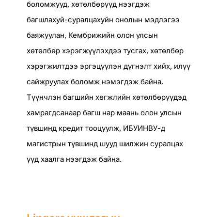
боломжууд, хөтөлбөрүүд нээгдэж
багшлахуй-суралцахуйн онолын мэдлэгээ
баяжуулан, Кембрижийн олон улсын
хөтөлбөр хэрэгжүүлэхдээ тусгах, хөтөлбөр
хэрэгжилтдээ эргэцүүлэн дүгнэлт хийх, илүү
сайжруулах боломж нэмэгдэж байна.
Түүнчлэн багшийн хөгжлийн хөтөлбөрүүдэд
хамрагдсанаар багш нар маань олон улсын
түвшинд кредит тооцуулж, ИБУИНВУ-д
магистрын түвшинд шууд шилжин суралцах
үүд хаалга нээгдэж байна.