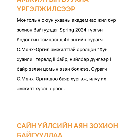
ҮРГЭЛЖИЛСЭЭР
Монголын оюун ухааны академиас жил бүр
зохион байгуулдаг Spring 2024 түргэн
бодолтын тэмцээнд 4d ангийн сурагч
С.Мөнх-Оргил амжилттай оролцон "Хүн
хуанли" төрөлд II байр, нийлбэр дүнгээр I
байр эзлэн цомын эзэн болжээ. Сурагч
С.Мөнх-Оргилдоо баяр хүргэж, илүү их
амжилт хүсэн ерөөе.
САЙН ҮЙЛСИЙН АЯН ЗОХИОН
БАЙГУУЛЛАА