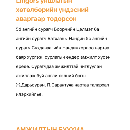
Lingors уншлагын
хөтөлбөрийн үндэсний
аваргаар тодорсон
5d ангийн сурагч Боорчийн Цэлмэг 6а
ангийн сурагч Батхааны Нандин 5b ангийн
сурагч Сүхдаваагийн Нандинхорлоо нартаа
баяр хүргэж, сурлагын өндөр амжилт хүсэн
ерөөе. Сурагчдаа амжилттай чиглүүлэн
ажиллаж буй англи хэлний багш
Ж.Дарьсүрэн, П.Сарантуяа нартаа талархал
илэрхийлье.
АМЖИЛТЫН БУУХИА