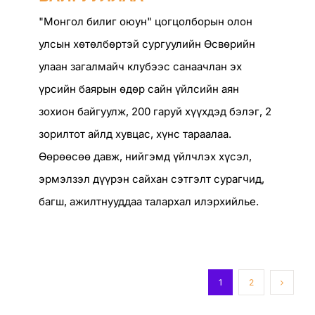
"Монгол билиг оюун" цогцолборын олон
улсын хөтөлбөртэй сургуулийн Өсвөрийн
улаан загалмайч клубээс санаачлан эх
үрсийн баярын өдөр сайн үйлсийн аян
зохион байгуулж, 200 гаруй хүүхдэд бэлэг, 2
зорилтот айлд хувцас, хүнс тараалаа.
Өөрөөсөө давж, нийгэмд үйлчлэх хүсэл,
эрмэлзэл дүүрэн сайхан сэтгэлт сурагчид,
багш, ажилтнууддаа талархал илэрхийлье.
1
2