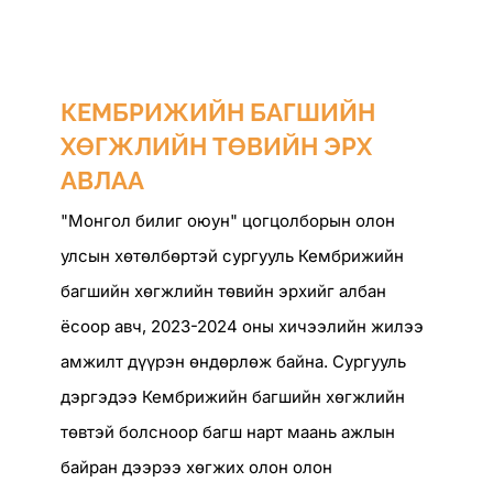
Skip
to
Бидний тухай
content
КЕМБРИЖИЙН БАГШИЙН
Сургалтын хөтөлбөр
ХӨГЖЛИЙН ТӨВИЙН ЭРХ
АВЛАА
Элсэлт
"Монгол билиг оюун" цогцолборын олон
улсын хөтөлбөртэй сургууль Кембрижийн
Мэдээ
багшийн хөгжлийн төвийн эрхийг албан
ёсоор авч, 2023-2024 оны хичээлийн жилээ
Солилцооны хөтөлбөр
амжилт дүүрэн өндөрлөж байна. Сургууль
дэргэдээ Кембрижийн багшийн хөгжлийн
EDUPAGE
төвтэй болсноор багш нарт маань ажлын
байран дээрээ хөгжих олон олон