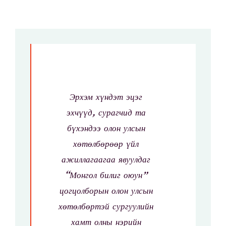
Skip
to
Бидний тухай
content
Сургалтын хөтөлбөр
Эрхэм хүндэт эцэг
Элсэлт
эхчүүд, сурагчид та
бүхэндээ олон улсын
Мэдээ
хөтөлбөрөөр үйл
ажиллагаагаа явуулдаг
Солилцооны хөтөлбөр
“Монгол билиг оюун”
цогцолборын олон улсын
EDUPAGE
хөтөлбөртэй сургуулийн
хамт олны нэрийн