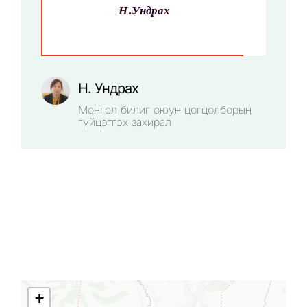
Н.Ундрах
Н. Ундрах
Монгол билиг оюун цогцолборын
гүйцэтгэх захирал
+