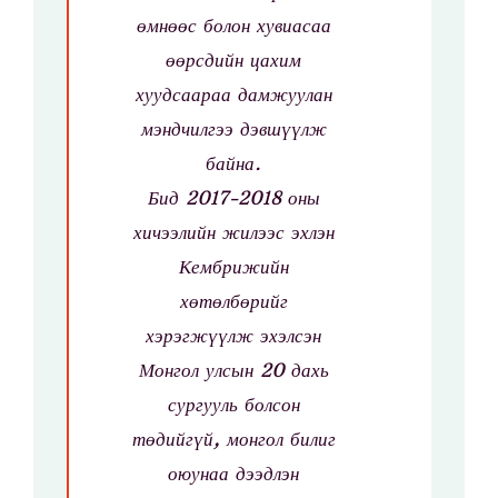
өмнөөс болон хувиасаа
өөрсдийн цахим
хуудсаараа дамжуулан
мэндчилгээ дэвшүүлж
байна.
Бид 2017-2018 оны
хичээлийн жилээс эхлэн
Кембрижийн
хөтөлбөрийг
хэрэгжүүлж эхэлсэн
Монгол улсын 20 дахь
сургууль болсон
төдийгүй, монгол билиг
оюунаа дээдлэн