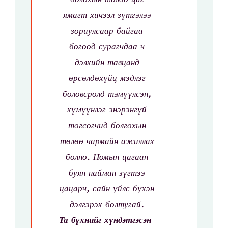
ямагт хичээл зүтгэлээ
зориулсаар байгаа
бөгөөд сурагчдаа ч
дэлхийн тавцанд
өрсөлдөхүйц мэдлэг
боловсролд тэмүүлсэн,
хүмүүнлэг энэрэнгүй
төгсөгчид болгохын
төлөө чармайн ажиллах
болно.
Номын цагаан
буян найман зүгтээ
цацарч, сайн үйлс бүхэн
дэлгэрэх болтугай.
Та бүхнийг хүндэтгэсэн