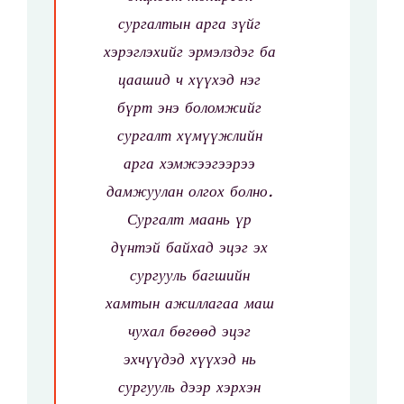
сургалтын арга зүйг
хэрэглэхийг эрмэлздэг ба
цаашид ч хүүхэд нэг
бүрт энэ боломжийг
сургалт хүмүүжлийн
арга хэмжээгээрээ
дамжуулан олгох болно.
Сургалт маань үр
дүнтэй байхад эцэг эх
сургууль багшийн
хамтын ажиллагаа маш
чухал бөгөөд эцэг
эхчүүдэд хүүхэд нь
сургууль дээр хэрхэн