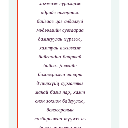
хөгжиж суралцаж
өдрийг өнгөрөөж
байгааг цаг алдалгүй
мэдээллийн сувгаараа
дамжуулан хүргэж,
хамтран ажиллаж
байгаадаа баяртай
байна.
Дэлхийн
боловсролын чанарт
дүйцэхүйц сургалтыг
манай багш нар, хамт
олон зохион байгуулж,
боловсролын
салбарынхаа түүчээ нь
болохын төлөө цаг