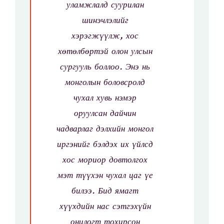
уламжлалд суурилан
шинэчлэлийг
хэрэгжүүлж, хос
хөтөлбөртэй олон улсын
сургууль боллоо.
Энэ нь
монголын боловсролд
чухал хувь нэмэр
оруулсан дайчин
чадварлаг дэлхийн монгол
иргэнийг бэлдэх их үйлсд
хос мориор довтолгох
мэт түүхэн чухал цаг үе
билээ.
Бид ямагт
хүүхдийн нас сэтгэхүйн
онцлогт тохирсон