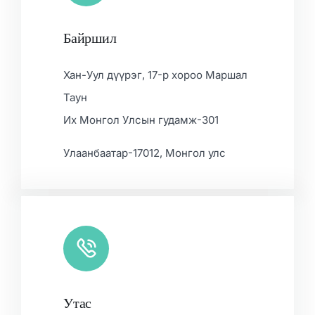
Байршил
Leaflet
|
Map data ©
OpenStreetMap
contributors, ©
CARTO
Хан-Уул дүүрэг, 17-р хороо Маршал
Таун
Их Монгол Улсын гудамж-301
Улаанбаатар-17012, Монгол улс
Утас