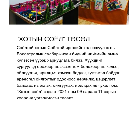
“ХОТЫН СОЁЛ” ТӨСӨЛ
Соёлтой хотын Соёлтой иргэнийг төлөвшүүлэх нь
Боловсролын салбарынхан бидний нийгмийн өмнө
хүлээсэн үүрэг, хариуцлага билээ. Хүүхдийг
сургуульд орохоор нь эсвэл том болохоор нь хэлье,
ойлгуулъя, ярилцъя хэмээн боддог, түгээмэл байдаг
өрөөсгөл ойлголтыг одооноос өөрчилж, цэцэрлэгт
байхаас нь эхлэх, ойлгуулах, ярилцах нь чухал юм.
“Хотын соёл” сэдэвт 2021 оны 09 сараас 11 сарын
хооронд үргэлжилсэн төсөлт