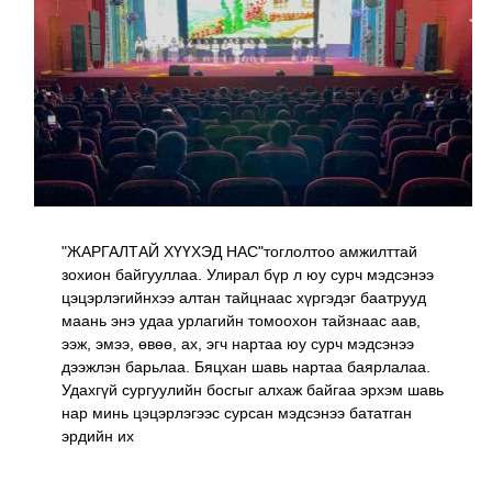
"ЖАРГАЛТАЙ ХҮҮХЭД НАС"тоглолтоо амжилттай
зохион байгууллаа. Улирал бүр л юу сурч мэдсэнээ
цэцэрлэгийнхээ алтан тайцнаас хүргэдэг баатрууд
маань энэ удаа урлагийн томоохон тайзнаас аав,
ээж, эмээ, өвөө, ах, эгч нартаа юу сурч мэдсэнээ
дээжлэн барьлаа. Бяцхан шавь нартаа баярлалаа.
Удахгүй сургуулийн босгыг алхаж байгаа эрхэм шавь
нар минь цэцэрлэгээс сурсан мэдсэнээ бататган
эрдийн их