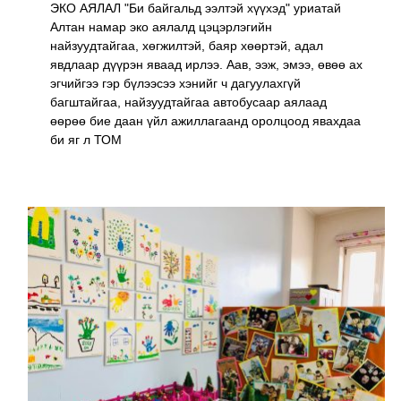
ЭКО АЯЛАЛ "Би байгальд ээлтэй хүүхэд" уриатай
Алтан намар эко аялалд цэцэрлэгийн
найзуудтайгаа, хөгжилтэй, баяр хөөртэй, адал
явдлаар дүүрэн яваад ирлээ. Аав, ээж, эмээ, өвөө ах
эгчийгээ гэр бүлээсээ хэнийг ч дагуулахгүй
багштайгаа, найзуудтайгаа автобусаар аялаад
өөрөө бие даан үйл ажиллагаанд оролцоод явахдаа
би яг л ТОМ