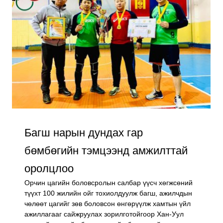
Багш нарын дундах гар
бөмбөгийн тэмцээнд амжилттай
оролцлоо
Орчин цагийн боловсролын салбар үүсч хөгжсөний
түүхт 100 жилийн ойг тохиолдуулж багш, ажилчдын
чөлөөт цагийг зөв боловсон өнгөрүүлж хамтын үйл
ажиллагааг сайжруулах зорилготойгоор Хан-Уул