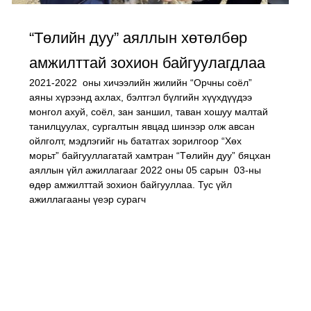
“Төлийн дуу” аяллын хөтөлбөр
амжилттай зохион байгуулагдлаа
2021-2022 оны хичээлийн жилийн “Орчны соёл”
аяны хүрээнд ахлах, бэлтгэл бүлгийн хүүхдүүдээ
монгол ахуй, соёл, зан заншил, таван хошуу малтай
танилцуулах, сургалтын явцад шинээр олж авсан
ойлголт, мэдлэгийг нь бататгах зорилгоор “Хөх
морьт” байгууллагатай хамтран “Төлийн дуу” бяцхан
аяллын үйл ажиллагааг 2022 оны 05 сарын 03-ны
өдөр амжилттай зохион байгууллаа. Тус үйл
ажиллагааны үеэр сурагч