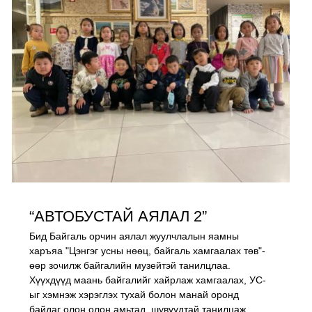
“АВТОБУСТАЙ АЯЛАЛ 2”
Бид Байгаль орчин аялал жуулчлалын яамны
харъяа "Цэнгэг усны нөөц, байгаль хамгаалах төв"-
өөр зочилж байгалийн музейтэй танилцлаа.
Хүүхдүүд маань байгалийг хайрлаж хамгаалах, УС-
ыг хэмнэж хэрэглэх тухай болон манай оронд
байдаг олон олон амьтад, шувуудтай танилцаж