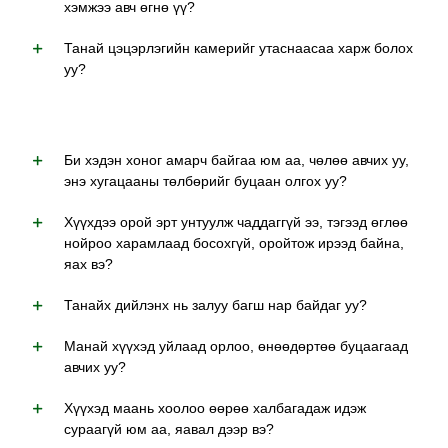
хэмжээ авч өгнө үү?
Танай цэцэрлэгийн камерийг утаснаасаа харж болох
уу?
Би хэдэн хоног амарч байгаа юм аа, чөлөө авчих уу,
энэ хугацааны төлбөрийг буцаан олгох уу?
Хүүхдээ орой эрт унтуулж чаддаггүй ээ, тэгээд өглөө
нойроо харамлаад босохгүй, оройтож ирээд байна,
яах вэ?
Танайх дийлэнх нь залуу багш нар байдаг уу?
Манай хүүхэд уйлаад орлоо, өнөөдөртөө буцаагаад
авчих уу?
Хүүхэд маань хоолоо өөрөө халбагадаж идэж
сураагүй юм аа, яавал дээр вэ?