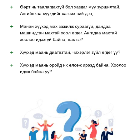
Өөрт нь таалагдахгүй бол хаздаг муу зуршилтай.
Ангийнхаа хүүхдийг хазчих вий дээ,
Манай хүүхэд мах зажилж сураагүй, дандаа
машиндсан махтай хоол өгдөг. Ангидаа махтай
хоолоо идэхгүй байна, яах вэ?
Хүүхэд маань диатезтай, чихэрлэг зүйл өгдөг үү?
Хүүхэд маань оройд их өлсөж ирээд байна. Хоолоо
идэж байна уу?