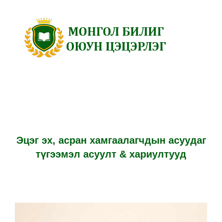
Skip
to
content
Эцэг эх, асран хамгаалагчдын асуудаг
түгээмэл асуулт & хариултууд