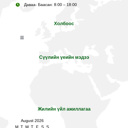
Даваа- Баасан: 8:00 – 18:00
Холбоос
Toggle
Navigation
Cambridge Education
Сүүлийн үеийн мэдээ
MBO School
Жилийн үйл ажиллагаа
August 2026
M
T
W
T
F
S
S