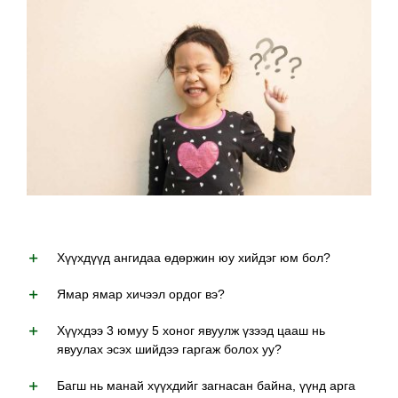
Хүүхдүүд ангидаа өдөржин юу хийдэг юм бол?
Ямар ямар хичээл ордог вэ?
Хүүхдээ 3 юмуу 5 хоног явуулж үзээд цааш нь
явуулах эсэх шийдээ гаргаж болох уу?
Багш нь манай хүүхдийг загнасан байна, үүнд арга