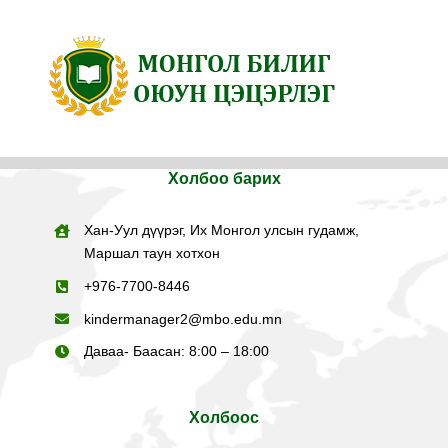
Skip
to
content
Холбоо барих
Хан-Уул дүүрэг, Их Монгол улсын гудамж,
Маршал таун хотхон
+
976-7700-8446
kindermanager2@mbo.edu.mn
Даваа- Баасан: 8:00 – 18:00
Холбоос