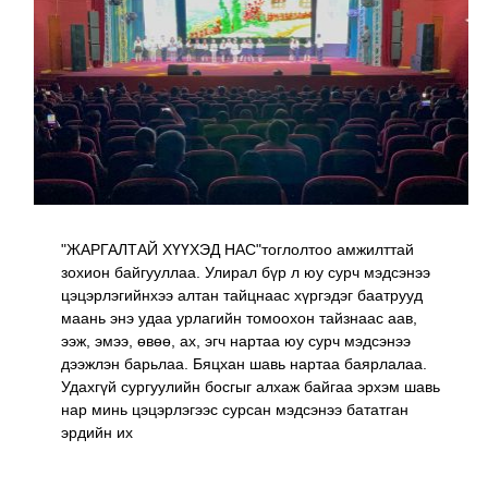
"ЖАРГАЛТАЙ ХҮҮХЭД НАС"тоглолтоо амжилттай
зохион байгууллаа. Улирал бүр л юу сурч мэдсэнээ
цэцэрлэгийнхээ алтан тайцнаас хүргэдэг баатрууд
маань энэ удаа урлагийн томоохон тайзнаас аав,
ээж, эмээ, өвөө, ах, эгч нартаа юу сурч мэдсэнээ
дээжлэн барьлаа. Бяцхан шавь нартаа баярлалаа.
Удахгүй сургуулийн босгыг алхаж байгаа эрхэм шавь
нар минь цэцэрлэгээс сурсан мэдсэнээ бататган
эрдийн их