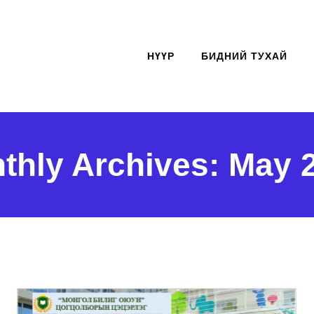
НҮҮР
БИДНИЙ ТУХАЙ
thly Archives:
May 