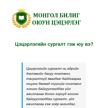
Skip
to
content
Цэцэрлэгийн сургалт гэж юу вэ?
Цэцэрлэгийн сургалт нь өдрийн
дэглэмийн дагуу тогтмол,
тасралтгүй явагдаж байдгаараа
онцлог бөгөөд түүнийг тогтмол
зохион байгууллагддаг үйл
ажиллагаа болон зориуд зохион
байгууллагддаг сургалт, үйл
ажиллагаа гэж хоёр ангилдаг.