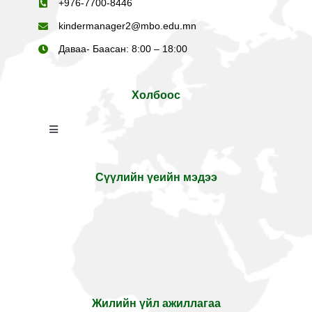
+
976-7700-8446
kindermanager2@mbo.edu.mn
Даваа- Баасан: 8:00 – 18:00
Холбоос
Toggle
Navigation
Cambridge Education
Сүүлийн үеийн мэдээ
MBO School
Жилийн үйл ажиллагаа