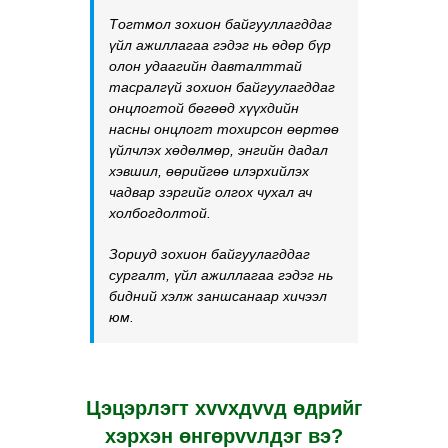
Тогтмол зохион байгууллагддаг
үйл ажиллагаа гэдэг нь өдөр бүр
олон удаагийн давталттай
тасралгүй зохион байгуулагддаг
онцлогтой бөгөөд хүүхдийн
насны онцлогт тохирсон өөртөө
үйлчлэх хөдөлмөр, энгийн дадал
хэвшил, өөрийгөө илэрхийлэх
чадвар зэргийг олгох чухал ач
холбогдолтой.
Зориуд зохион байгуулагддаг
сургалт, үйл ажиллагаа гэдэг нь
бидний хэлж заншсанаар
хичээл
юм.
Цэцэрлэгт хvvхдvvд өдрийг
хэрхэн өнгөрvvлдэг вэ?