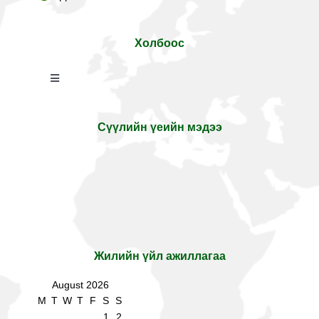
Холбоос
Toggle
Navigation
Cambridge Education
Сүүлийн үеийн мэдээ
MBO School
Жилийн үйл ажиллагаа
August 2026
M
T
W
T
F
S
S
1
2