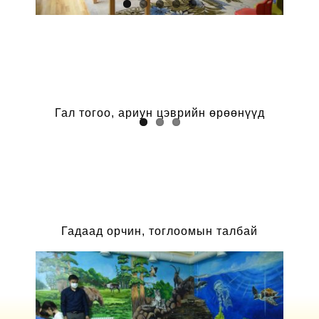
Гал тогоо, ариун цэврийн өрөөнүүд
Гадаад орчин, тоглоомын талбай