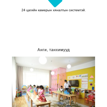
24 цагийн камерын хяналтын системтэй.
Анги, танхимууд