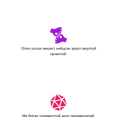
Олон улсын жишигт нийцсэн эрүүл аюулгүй
орчинтой.
Иж бүрэн тохижилттой анги танхимуудтай.