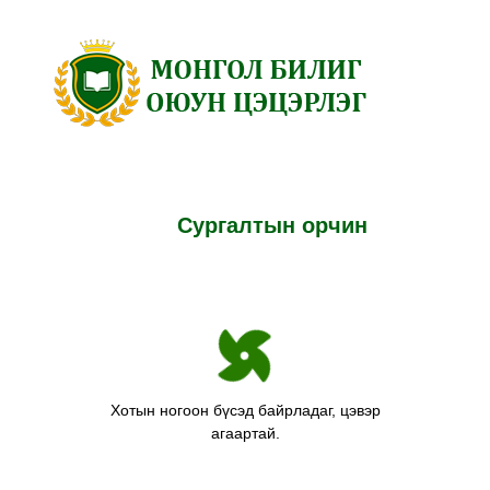
Skip
to
content
Сургалтын орчин
Хотын ногоон бүсэд байрладаг, цэвэр
агаартай.